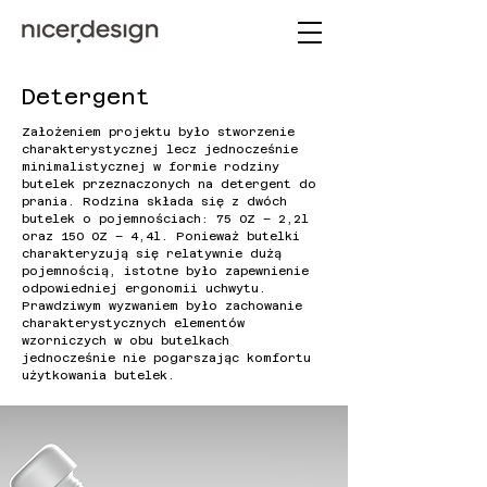
Detergent
Założeniem projektu było stworzenie
charakterystycznej lecz jednocześnie
minimalistycznej w formie rodziny
butelek przeznaczonych na detergent do
prania. Rodzina składa się z dwóch
butelek o pojemnościach: 75 OZ – 2,2l
oraz 150 OZ – 4,4l. Ponieważ butelki
charakteryzują się relatywnie dużą
pojemnością, istotne było zapewnienie
odpowiedniej ergonomii uchwytu.
Prawdziwym wyzwaniem było zachowanie
charakterystycznych elementów
wzorniczych w obu butelkach
jednocześnie nie pogarszając komfortu
użytkowania butelek.