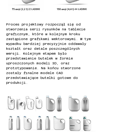
75 uncji (2,2 l)
22 ŁADUNKI
150 uncji (4,4 l)
44 ŁADUNKI
Proces projektowy rozpoczął się od
stworzenia serii rysunków na tablecie
graficznym, które w kolejnym kroku
zastąpione grafikami wektorowymi. W tym
wypadku bardziej precyzyjnie oddawały
kształt oraz detale poszczególnych
wersji. Kolejnym etapem było
przedstawienie butelek w formie
uproszczonych modeli 3D, oraz
prototypowanie. Na końcu stworzone
zostały finalne modele CAD
przedstawiające butelki gotowe do
produkcji.