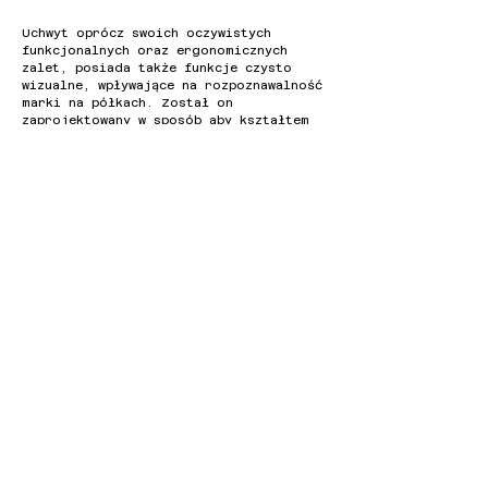
Uchwyt oprócz swoich oczywistych
funkcjonalnych oraz ergonomicznych
zalet, posiada także funkcje czysto
wizualne, wpływające na rozpoznawalność
marki na półkach. Został on
zaprojektowany w sposób aby kształtem
przypominał literę D – pierwszą literę
słowa detergent.
Każda butelka posiada transparentną
zakrętke, która jednocześnie jest
miarką określającą odpowiednią dawkę
detergentu na jedno pranie.